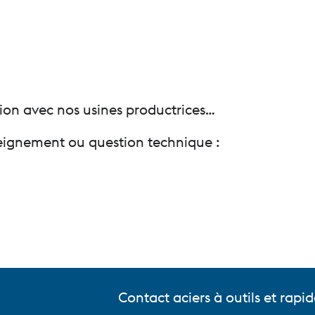
tion avec nos usines productrices…
seignement ou question technique :
Contact aciers à outils et rapid
ce S.A.S.
Contact aciers et alliages spéc